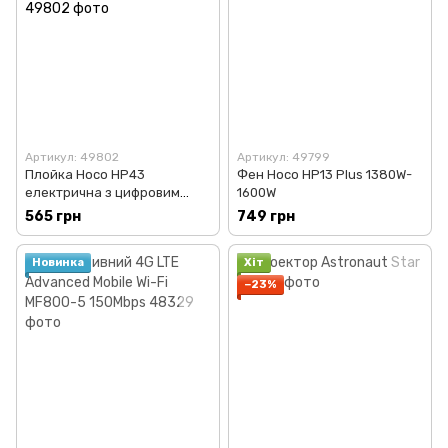
Артикул: 49802
Артикул: 49799
Плойка Hoco HP43
Фен Hoco HP13 Plus 1380W-
електрична з цифровим
1600W
дисплеєм (120° - 220°C)
565 грн
749 грн
Новинка
Хіт
−23%