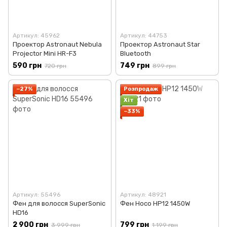
Артикул: 45962
Артикул: 44753
Проектор Astronaut Nebula
Проектор Astronaut Star
Projector Mini HR-F3
Bluetooth
590 грн
749 грн
720 грн
899 грн
−27%
Розпродаж
Хіт
−33%
Артикул: 55496
Артикул: 48921
Фен для волосся SuperSonic
Фен Hoco HP12 1450W
HD16
2 900 грн
799 грн
3 999 грн
1 199 грн