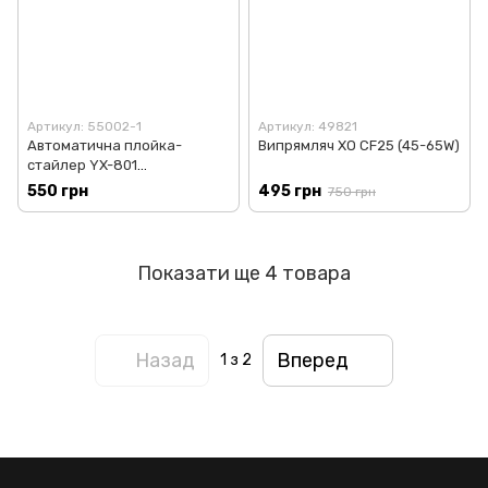
Артикул: 55002-1
Артикул: 49821
Автоматична плойка-
Випрямляч XO CF25 (45-65W)
стайлер YX-801
(бездротова, 5000mAh) Pink
550 грн
495 грн
750 грн
Показати ще 4 товара
Назад
Вперед
1
з 2