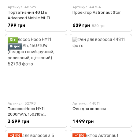
Артикул: 48329
Артикул: 44754
Портативний 4G LTE
Проектор Astronaut Star
Advanced Mobile Wi-Fi
MF800-5 150Mbps
799 грн
629 грн
820 грн
Хіт
Відео
Артикул: 52798
Артикул: 44811
Пилосос Hoco HY11
Фен для волосся
2000mAh, 150±10W
(бездротовий, ручний,
3 699 грн
1 499 грн
роликовий, щітковий)
−24%
−18%