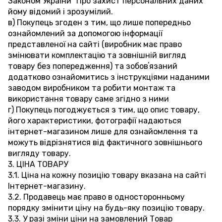
Законом України "Про захист персональних даних"
йому відомий і зрозумілий.
в) Покупець згоден з тим, що лише попередньо
ознайомлений за допомогою інформації
представленої на сайті (виробник має право
змінювати комплектацію та зовнішній вигляд
товару без попередження) та зобовʼязаний
додатково ознайомитись з інструкціями наданими
заводом виробником та робити монтаж та
використання товару саме згідно з ними
г) Покупець погоджується з тим, що опис товару,
його характеристики, фотографії надаються
інтернет-магазином лише для ознайомлення та
можуть відрізнятися від фактичного зовнішнього
вигляду товару.
3. ЦІНА ТОВАРУ
3.1. Ціна на кожну позицію товару вказана на сайті
Інтернет-магазину.
3.2. Продавець має право в односторонньому
порядку змінити ціну на будь-яку позицію товару.
3.3. У разі зміни ціни на замовлений Товар