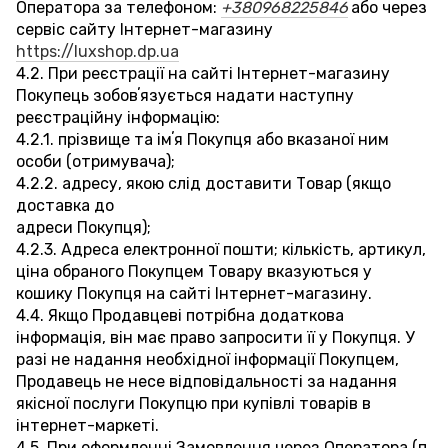
Оператора за телефоном:
+380968225846
або через
сервіс сайту Інтернет-магазину
https://luxshop.dp.ua
4.2. При реєстрації на сайті Інтернет-магазину
Покупець зобовʼязується надати наступну
реєстраційну інформацію:
4.2.1. прізвище та імʼя Покупця або вказаної ним
особи (отримувача);
4.2.2. адресу, якою слід доставити Товар (якщо
доставка до
адреси Покупця);
4.2.3. Адреса електронної пошти; кількість, артикул,
ціна обраного Покупцем Товару вказуються у
кошику Покупця на сайті Інтернет-магазину.
4.4. Якщо Продавцеві потрібна додаткова
інформація, він має право запросити її у Покупця. У
разі не надання необхідної інформації Покупцем,
Продавець не несе відповідальності за надання
якісної послуги Покупцю при купівлі товарів в
інтернет-маркеті.
4.5. При оформленні Замовлення через Оператора (п.