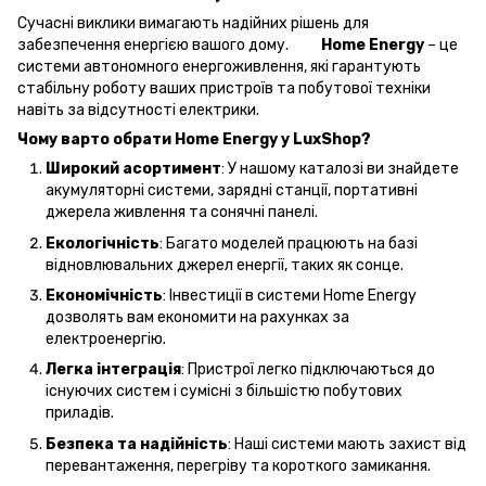
Сучасні виклики вимагають надійних рішень для
забезпечення енергією вашого дому.
Home Energy
– це
системи автономного енергоживлення, які гарантують
стабільну роботу ваших пристроїв та побутової техніки
навіть за відсутності електрики.
Чому варто обрати Home Energy у LuxShop?
Широкий асортимент
: У нашому каталозі ви знайдете
акумуляторні системи, зарядні станції, портативні
джерела живлення та сонячні панелі.
Екологічність
: Багато моделей працюють на базі
відновлювальних джерел енергії, таких як сонце.
Економічність
: Інвестиції в системи Home Energy
дозволять вам економити на рахунках за
електроенергію.
Легка інтеграція
: Пристрої легко підключаються до
існуючих систем і сумісні з більшістю побутових
приладів.
Безпека та надійність
: Наші системи мають захист від
перевантаження, перегріву та короткого замикання.