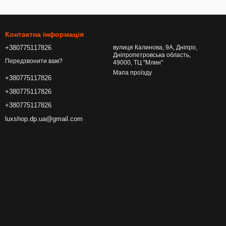
Контактна інформація
+380775117826
вулиця Калинова, 9А, Дніпро,
Дніпропетровська область,
Передзвонити вам?
49000, ТЦ "Млин"
Мапа проїзду
+380775117826
+380775117826
+380775117826
luxshop.dp.ua@gmail.com