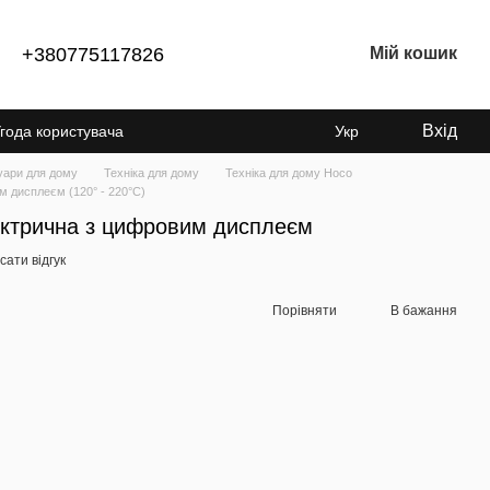
+380775117826
Мій кошик
Вхід
года користувача
Укр
суари для дому
Техніка для дому
Техніка для дому Hoco
 дисплеєм (120° - 220°C)
ктрична з цифровим дисплеєм
ати відгук
Порівняти
В бажання