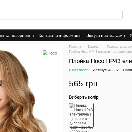
ін та повернення
Контактна інформація
Відгуки про магазин
У
оферта
Головна
Каталог
Техніка та аксе
Плойка Hoco HP43 електрична з цифровим
Плойка Hoco HP43 еле
В наявності
Артикул: 49802
Напис
565 грн
Виберіть колір