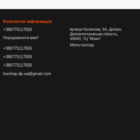
Контактна інформація
+380775117826
вулиця Калинова, 9А, Дніпро,
Дніпропетровська область,
Передзвонити вам?
49000, ТЦ "Млин"
Мапа проїзду
+380775117826
+380775117826
+380775117826
luxshop.dp.ua@gmail.com