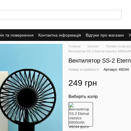
ін та повернення
Контактна інформація
Відгуки про магазин
У
оферта
Головна
Каталог
Техніка та аксе
Вентилятор SS-2 Eternal classics 6800mA
Вентилятор SS-2 Etern
Немає в наявності
Артикул: 49244
249 грн
Виберіть колір