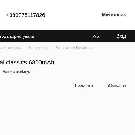
+380775117826
Мій кошик
Вхід
года користувача
Укр
суари для дому
Вентилятори
Вентилятори Без бренда
h
al classics 6800mAh
Написати відгук
Порівняти
В бажання