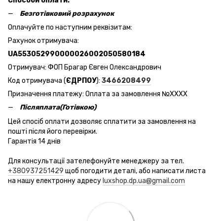
Способи оплати:
Безготівковий розрахунок
Оплачуйте по наступним реквізитам:
Рахунок отримувача:
UA553052990000026002050580184
Отримувач: ФОП Брагар Євген Олександрович
Код отримувача (
ЄДРПОУ
):
3466208499
Призначення платежу: Оплата за замовлення №ХХХХ
Післяплата(Готівкою)
Цей спосіб оплати дозволяє сплатити за замовлення на
пошті після його перевірки.
Гарантія 14 днів
Для консультації зателефонуйте менеджеру за тел.
+380937251429
щоб погодити деталі, або написати листа
на нашу електронну адресу
luxshop.dp.ua@gmail.com