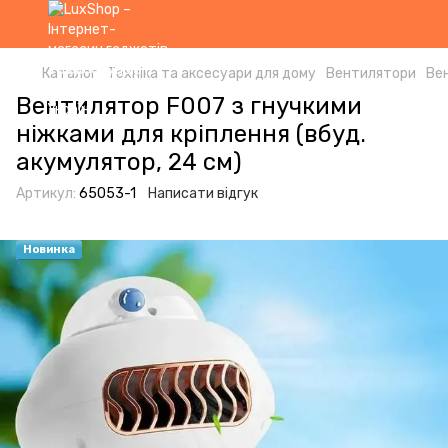
Каталог
Техніка та аксесуари для дому
Вентилятори
Ве
Вентилятор F007 з гнучкими
ніжками для кріплення (вбуд.
акумулятор, 24 см)
Артикул:
65053-1
Написати відгук
Новинка