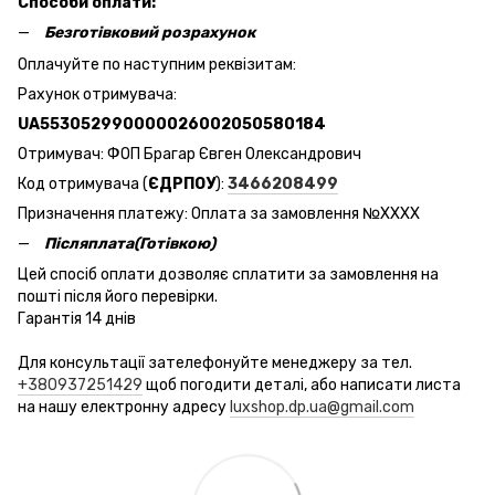
Способи оплати:
Безготівковий розрахунок
Оплачуйте по наступним реквізитам:
Рахунок отримувача:
UA553052990000026002050580184
Отримувач: ФОП Брагар Євген Олександрович
Код отримувача (
ЄДРПОУ
):
3466208499
Призначення платежу: Оплата за замовлення №ХХХХ
Післяплата(Готівкою)
Цей спосіб оплати дозволяє сплатити за замовлення на
пошті після його перевірки.
Гарантія 14 днів
Для консультації зателефонуйте менеджеру за тел.
+380937251429
щоб погодити деталі, або написати листа
на нашу електронну адресу
luxshop.dp.ua@gmail.com