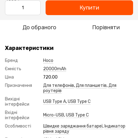
Купити
До обраного
Порівняти
Характеристики
Бренд
Hoco
Ємність
20000mAh
Ціна
720.00
Призначення
Для телефонів
,
Для планшетів
,
Для
роутерів
Вихідні
USB Type A
,
USB Type C
інтерфейси
Вхідні
Micro-USB
,
USB Type C
інтерфейси
Особливості
Швидке заряджання батареї
,
Індикатор
рівня заряду