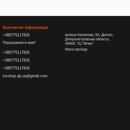
Контактна інформація
+380775117826
вулиця Калинова, 9А, Дніпро,
Дніпропетровська область,
Передзвонити вам?
49000, ТЦ "Млин"
Мапа проїзду
+380775117826
+380775117826
+380775117826
luxshop.dp.ua@gmail.com