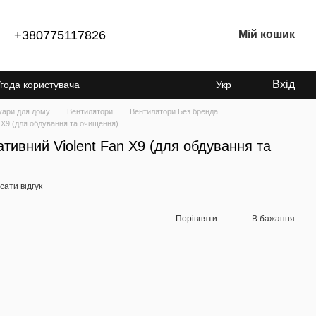
+380775117826
Мій кошик
Вхід
года користувача
Укр
суари для дому
Вентилятори
Вентилятори Без бренда
 X9 (для обдування та очищення)
тивний Violent Fan X9 (для обдування та
ати відгук
Порівняти
В бажання