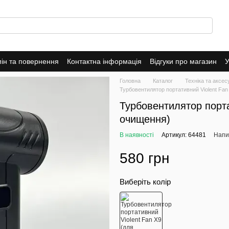
ін та повернення
Контактна інформація
Відгуки про магазин
У
оферта
Головна
Каталог
Техніка та аксе
Турбовентилятор портативний Violent Fan
Турбовентилятор порта
очищення)
В наявності
Артикул: 64481
Напис
580 грн
Виберіть колір