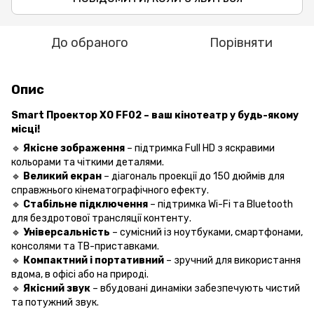
До обраного
Порівняти
Опис
Smart
Проектор XO FF02 – ваш кінотеатр у будь-якому
місці!
🔹
Якісне зображення
– підтримка Full HD з яскравими
кольорами та чіткими деталями.
🔹
Великий екран
– діагональ проекції до 150 дюймів для
справжнього кінематографічного ефекту.
🔹
Стабільне підключення
– підтримка Wi-Fi та Bluetooth
для бездротової трансляції контенту.
🔹
Універсальність
– сумісний із ноутбуками, смартфонами,
консолями та ТВ-приставками.
🔹
Компактний і портативний
– зручний для використання
вдома, в офісі або на природі.
🔹
Якісний звук
– вбудовані динаміки забезпечують чистий
та потужний звук.