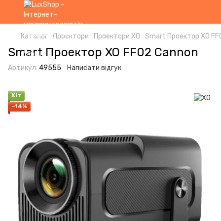
Каталог
Проектори
Проектори XO
Smart Проектор XO FF
Smart Проектор XO FF02 Cannon
Артикул:
49555
Написати відгук
Хіт
−14%