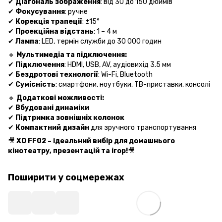
✔
Діагональ зображення
: від 30 до 150 дюймів
✔
Фокусування
: ручне
✔
Корекція трапеції
: ±15°
✔
Проекційна відстань
: 1 – 4 м
✔
Лампа
: LED, термін служби до 30 000 годин
🔹
Мультимедіа та підключення:
✔
Підключення
: HDMI, USB, AV, аудіовихід 3.5 мм
✔
Бездротові технології
: Wi-Fi, Bluetooth
✔
Сумісність
: смартфони, ноутбуки, ТВ-приставки, консолі
🔹
Додаткові можливості:
✔
Вбудовані динаміки
✔
Підтримка зовнішніх колонок
✔
Компактний дизайн
для зручного транспортування
🎥
XO FF02 – ідеальний вибір для домашнього
кінотеатру, презентацій та ігор!
🎥
Поширити у соцмережах