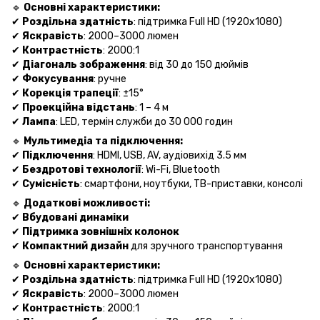
🔹
Основні характеристики:
✔
Роздільна здатність
: підтримка Full HD (1920x1080)
✔
Яскравість
: 2000–3000 люмен
✔
Контрастність
: 2000:1
✔
Діагональ зображення
: від 30 до 150 дюймів
✔
Фокусування
: ручне
✔
Корекція трапеції
: ±15°
✔
Проекційна відстань
: 1 – 4 м
✔
Лампа
: LED, термін служби до 30 000 годин
🔹
Мультимедіа та підключення:
✔
Підключення
: HDMI, USB, AV, аудіовихід 3.5 мм
✔
Бездротові технології
: Wi-Fi, Bluetooth
✔
Сумісність
: смартфони, ноутбуки, ТВ-приставки, консолі
🔹
Додаткові можливості:
✔
Вбудовані динаміки
✔
Підтримка зовнішніх колонок
✔
Компактний дизайн
для зручного транспортування
🔹
Основні характеристики:
✔
Роздільна здатність
: підтримка Full HD (1920x1080)
✔
Яскравість
: 2000–3000 люмен
✔
Контрастність
: 2000:1