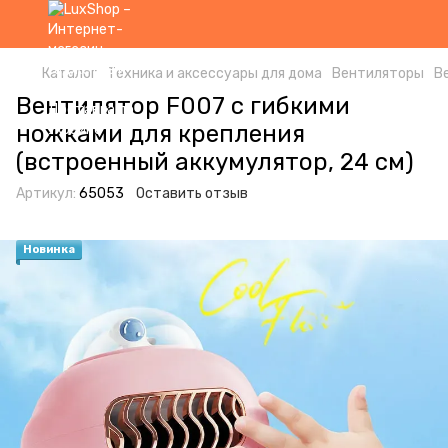
Каталог
Техника и аксессуары для дома
Вентиляторы
В
Вентилятор F007 с гибкими
ножками для крепления
(встроенный аккумулятор, 24 см)
Артикул:
65053
Оставить отзыв
Новинка