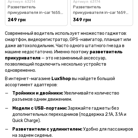
Артикул: 63214
Артикул: 63174
Разветвитель
Разветвитель
прикуривателя in-car 1655
прикуривателя in-car 1659
100W (2 прикуривателя
120W (2 прикуривателя
249 грн
349 грн
+2USB+Type-C, DC12-24V)
+QC4.0+PD3.0, DC12-24V)
Современный водитель использует множество гаджетов:
смартфон, видеорегистратор, GPS-навигатор, планшет или
даже автохолодильник. Часто одного штатного гнезда в
машине недостаточно. Именно поэтому
разветвитель
прикуривателя
— это незаменимый аксессуар,
позволяющий подключить несколько устройств
одновременно.
В интернет-магазине
LuxShop
вы найдете большой
ассортимент адаптеров:
Тройники и двойники:
Увеличивайте количество
разъемов одним движением.
Модели с USB-портами:
Заряжайте гаджеты без
дополнительных переходников (поддержка 2.1A, 3.1A и
Quick Charge).
Разветвители с удлинителем:
Удобно для пассажиров
на заднем сиденье.