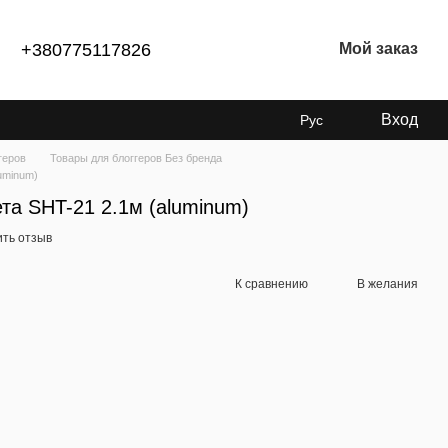
+380775117826
Мой заказ
Вход
Рус
геров
Товары для блоггеров Без бренда
uminum)
та SHT-21 2.1м (aluminum)
ить отзыв
К сравнению
В желания