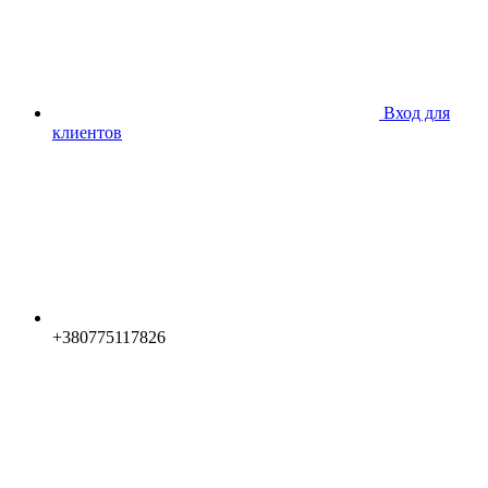
Вход для
клиентов
+380775117826