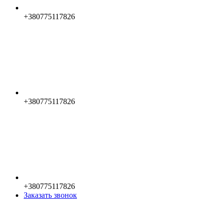
+380775117826
+380775117826
+380775117826
Заказать звонок