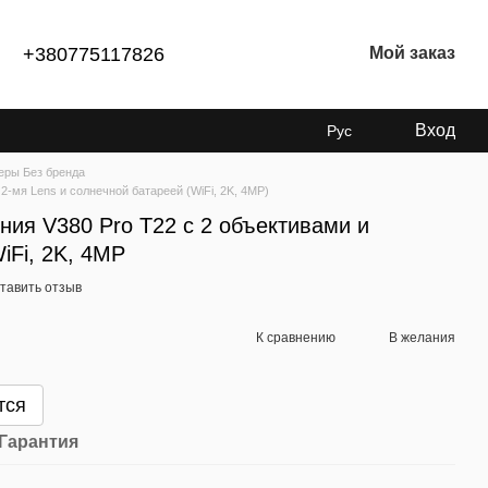
+380775117826
Мой заказ
Вход
Рус
еры Без бренда
2-мя Lens и солнечной батареей (WiFi, 2K, 4MР)
ия V380 Pro T22 с 2 объективами и
iFi, 2K, 4MP
тавить отзыв
К сравнению
В желания
тся
Гарантия