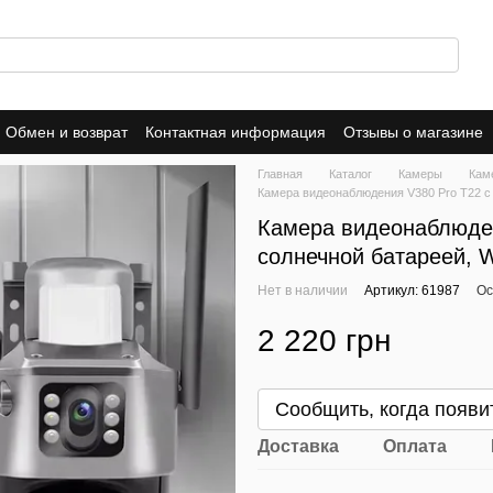
Обмен и возврат
Контактная информация
Отзывы о магазине
ика конфиденциальности
Публичная оферта
Главная
Каталог
Камеры
Кам
Камера видеонаблюдения V380 Pro T22 с 
Камера видеонаблюден
солнечной батареей, W
Нет в наличии
Артикул: 61987
Ос
2 220 грн
Сообщить, когда появи
Доставка
Оплата