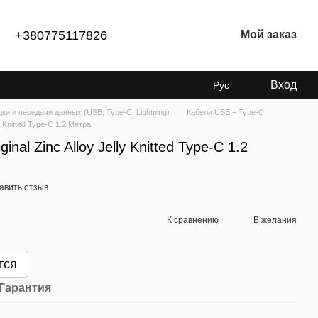
+380775117826
Мой заказ
Вход
Рус
ки и передачи данных (USB, Type-C, Lightning)
Кабели USB – Type-C
y Knitted Type-C 1.2 Метра
inal Zinc Alloy Jelly Knitted Type-C 1.2
авить отзыв
К сравнению
В желания
тся
Гарантия