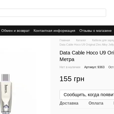
Обмен и возврат
Контактная информация
Отзывы о магазине
ика конфиденциальности
Публичная оферта
Главная
Каталог
Кабели для заряд
Data Cable Hoco U9 Original Zinc Alloy Jell
Data Cable Hoco U9 Orig
Метра
Нет в наличии
Артикул: 9363
Ост
155 грн
Сообщить, когда появи
Доставка
Оплата