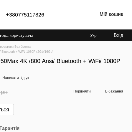
+380775117826
Мій кошик
Вхід
года користувача
Укр
роектори Без бренда
 Bluetooth + WiFi/ 1080P (2Gb/16Gb)
0Max 4K /800 Ansi/ Bluetooth + WiFi/ 1080P
Написати відгук
грн
Порівняти
В бажання
ться
Гарантія