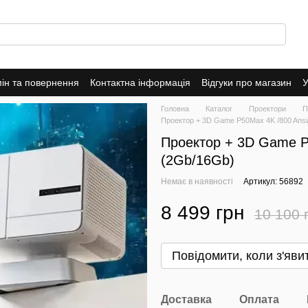
ін та повернення
Контактна інформація
Відгуки про магазин
У
оферта
Головна
Каталог
Проектори
П
Проектор + 3D Game P50Max 4K /800 Ansi/
Проектор + 3D Game P5
(2Gb/16Gb)
Немає в наявності
Артикул: 56892
8 499 грн
10 100 
Повідомити, коли з'яви
Доставка
Оплата