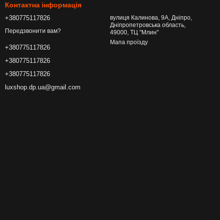
Контактна інформація
+380775117826
вулиця Калинова, 9А, Дніпро,
Дніпропетровська область,
Передзвонити вам?
49000, ТЦ "Млин"
Мапа проїзду
+380775117826
+380775117826
+380775117826
luxshop.dp.ua@gmail.com