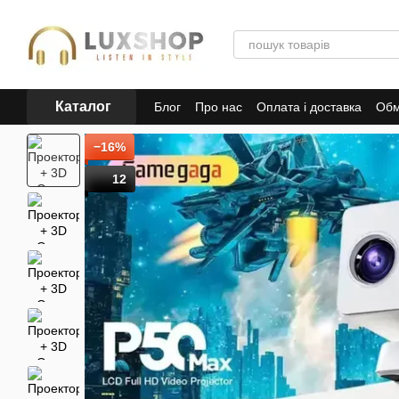
Перейти до основного контенту
Каталог
Блог
Про нас
Оплата і доставка
Обм
Політика конфіденційності
Публічна 
−16%
12