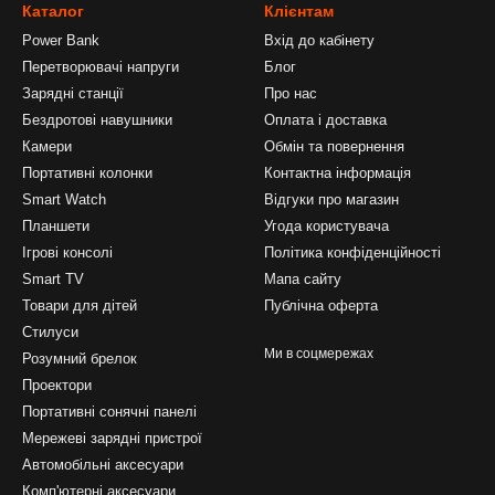
Каталог
Клієнтам
Power Bank
Вхід до кабінету
Перетворювачі напруги
Блог
Зарядні станції
Про нас
Бездротові навушники
Оплата і доставка
Камери
Обмін та повернення
Портативні колонки
Контактна інформація
Smart Watch
Відгуки про магазин
Планшети
Угода користувача
Ігрові консолі
Політика конфіденційності
Smart TV
Мапа сайту
Товари для дітей
Публічна оферта
Стилуси
Ми в соцмережах
Розумний брелок
Проектори
Портативні сонячні панелі
Мережеві зарядні пристрої
Автомобільні аксесуари
Комп'ютерні аксесуари