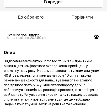
В кредит
До обраного
Порівняти
ПОКУПКА ЧАСТИНАМИ
6 платежів по 202.50 грн
Опис
Підлоговий вентилятор Domotec MS-1619 — практичне
рішення для комфортного охолодження приміщень у
спекотну пору року. Модель оснащена потужним двигуном
40 Вт, великими лопатями діаметром 40 см та трьома
режимами швидкості для налаштування оптимального
повітряного потоку. Функція автоповороту до 90°
забезпечує рівномірний розподіл прохолодного повітря по
всій кімнаті. Регулювання висоти та кута нахилу дозволяє
спрямувати потік повітря саме туди, де це необхідно.
Надійна конструкція, захисна решітка та економне