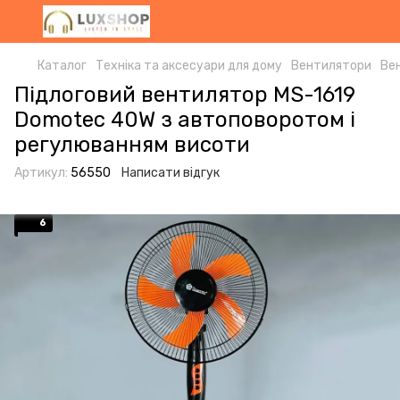
Каталог
Техніка та аксесуари для дому
Вентилятори
Ве
Підлоговий вентилятор MS-1619
Domotec 40W з автоповоротом і
регулюванням висоти
Артикул:
56550
Написати відгук
6