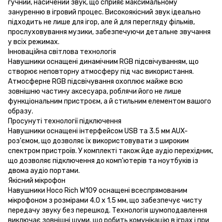
гучний, насичений звук, що сприяє максимальному
зануренню в ігровий процес. Високоякісний звук ідеально
підходить не лише для ігор, але й для перегляду фільмів,
прослуховування музики, забезпечуючи детальне звучання
у всіх режимах.
Інноваційна світлова технологія
Навушники оснащені динамічним RGB підсвічуванням, що
створює неповторну атмосферу під час використання.
Атмосферне RGB підсвічування охоплює майже всю
зовнішню частину аксесуара, роблячи його не лише
функціональним пристроєм, а й стильним елементом вашого
образу.
Просунуті технології підключення
Навушники оснащені інтерфейсом USB та 3.5 мм AUX-
роз'ємом, що дозволяє їх використовувати з широким
спектром пристроїв. У комплекті також йде аудіо перехідник,
що дозволяє підключення до комп'ютерів та ноутбуків із
двома аудіо портами.
Якісний мікрофон
Навушники Hoco Rich W109 оснащені всеспрямованим
мікрофоном з розмірами 4.0 x 1.5 мм, що забезпечує чисту
передачу звуку без перешкод. Технологія шумоподавлення
виключає зовнішні шуми, що робить комунікацію в іграх і при