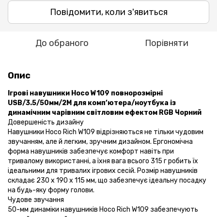
Повідомити, коли з'явиться
До обраного
Порівняти
Опис
Ігрові навушники Hoco W109 повнорозмірні
USB/3.5/50мм/2М для комп’ютера/ноутбука із
динамічним чарівним світловим ефектом RGB Чорний
Довершеність дизайну
Навушники Hoco Rich W109 відрізняються не тільки чудовим
звучанням, але й легким, зручним дизайном. Ергономічна
форма навушників забезпечує комфорт навіть при
тривалому використанні, а їхня вага всього 315 г робить їх
ідеальними для тривалих ігрових сесій. Розмір навушників
складає 230 x 190 x 115 мм, що забезпечує ідеальну посадку
на будь-яку форму голови.
Чудове звучання
50-мм динаміки навушників Hoco Rich W109 забезпечують