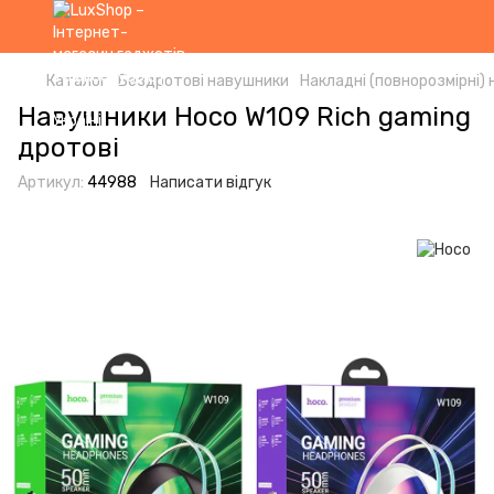
Каталог
Бездротові навушники
Накладні (повнорозмірні)
Навушники Hoco W109 Rich gaming
дротові
Артикул:
44988
Написати відгук