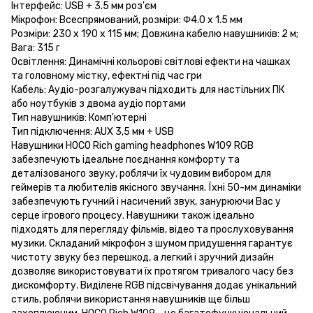
Інтерфейс: USB + 3.5 мм роз'єм
Мікрофон: Всеспрямований, розміри: Φ4.0 x 1.5 мм
Розміри: 230 x 190 x 115 мм; Довжина кабелю навушників: 2 м;
Вага: 315 г
Освітлення: Динамічні кольорові світлові ефекти на чашках
та головному містку, ефектні під час гри
Кабель: Аудіо-розгалужувач підходить для настільних ПК
або ноутбуків з двома аудіо портами
Тип навушників: Комп'ютерні
Тип підключення: AUX 3,5 мм + USB
Навушники HOCO Rich gaming headphones W109 RGB
забезпечують ідеальне поєднання комфорту та
деталізованого звуку, роблячи їх чудовим вибором для
геймерів та любителів якісного звучання. Їхні 50-мм динаміки
забезпечують гучний і насичений звук, занурюючи Вас у
серце ігрового процесу. Навушники також ідеально
підходять для перегляду фільмів, відео та прослуховування
музики. Складаний мікрофон з шумом придушення гарантує
чистоту звуку без перешкод, а легкий і зручний дизайн
дозволяє використовувати їх протягом тривалого часу без
дискомфорту. Виділене RGB підсвічування додає унікальний
стиль, роблячи використання навушників ще більш