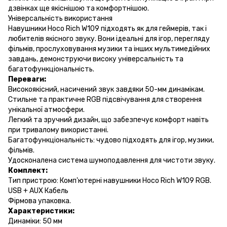
дзвінках ще якіснішою та комфортнішою.
Універсальність використання
Навушники Hoco Rich W109 підходять як для геймерів, так і
любителів якісного звуку. Вони ідеальні для ігор, перегляду
фільмів, прослуховування музики та інших мультимедійних
завдань, демонструючи високу універсальність та
багатофункціональність.
Переваги:
Високоякісний, насичений звук завдяки 50-мм динамікам.
Стильне та практичне RGB підсвічування для створення
унікальної атмосфери.
Легкий та зручний дизайн, що забезпечує комфорт навіть
при тривалому використанні.
Багатофункціональність: чудово підходять для ігор, музики,
фільмів.
Удосконалена система шумоподавлення для чистоти звуку.
Комплект:
Тип пристрою: Комп'ютерні навушники Hoco Rich W109 RGB.
USB + AUX Кабель
Фірмова упаковка.
Характеристики:
Динаміки: 50 мм