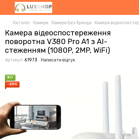
Каталог
Камери
Камери Без бренда
Камера відеоспостере
Камера відеоспостереження
поворотна V380 Pro A1 з AI-
стеженням (1080P, 2MP, WiFi)
Артикул:
61973
Написати відгук
Хіт
−20%