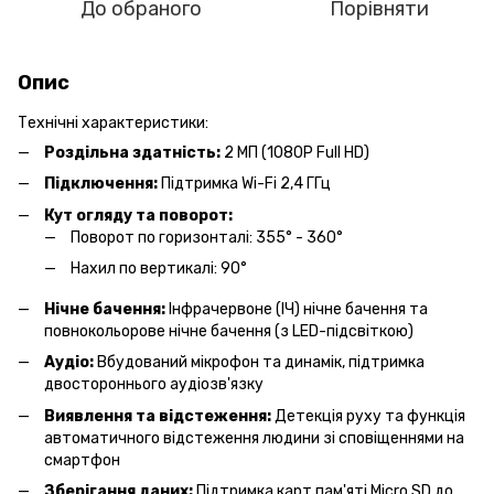
До обраного
Порівняти
Опис
Технічні характеристики:
Роздільна здатність:
2 МП (1080P Full HD)
Підключення:
Підтримка Wi-Fi 2,4 ГГц
Кут огляду та поворот:
Поворот по горизонталі: 355° - 360°
Нахил по вертикалі: 90°
Нічне бачення:
Інфрачервоне (ІЧ) нічне бачення та
повнокольорове нічне бачення (з LED-підсвіткою)
Аудіо:
Вбудований мікрофон та динамік, підтримка
двостороннього аудіозв'язку
Виявлення та відстеження:
Детекція руху та функція
автоматичного відстеження людини зі сповіщеннями на
смартфон
Зберігання даних:
Підтримка карт пам'яті Micro SD до