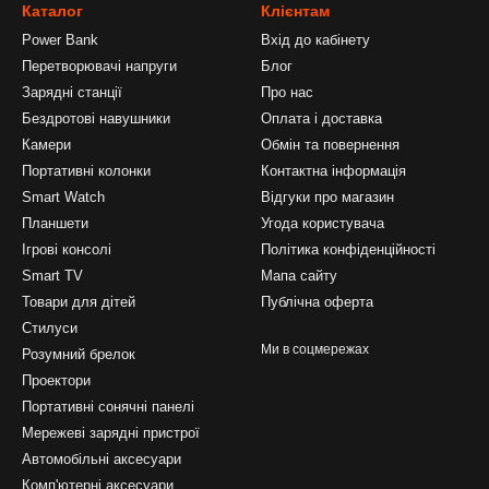
Каталог
Клієнтам
Power Bank
Вхід до кабінету
Перетворювачі напруги
Блог
Зарядні станції
Про нас
Бездротові навушники
Оплата і доставка
Камери
Обмін та повернення
Портативні колонки
Контактна інформація
Smart Watch
Відгуки про магазин
Планшети
Угода користувача
Ігрові консолі
Політика конфіденційності
Smart TV
Мапа сайту
Товари для дітей
Публічна оферта
Стилуси
Ми в соцмережах
Розумний брелок
Проектори
Портативні сонячні панелі
Мережеві зарядні пристрої
Автомобільні аксесуари
Комп'ютерні аксесуари