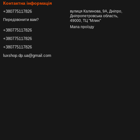
Контактна інформація
+380775117826
вулиця Калинова, 9А, Дніпро,
Дніпропетровська область,
Передзвонити вам?
49000, ТЦ "Млин"
Мапа проїзду
+380775117826
+380775117826
+380775117826
luxshop.dp.ua@gmail.com