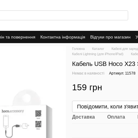
ін та повернення
Контактна інформація
Відгуки про магазин
У
оферта
Головна
Каталог
Кабелі для заряд
Кабелі Lightning (для iPhone/iPad)
Кабе
Кабель USB Hoco X23 Sk
Немає в наявності
Артикул: 11578
159 грн
Повідомити, коли з'яви
Доставка
Оплата