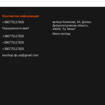
Контактна інформація
+380775117826
вулиця Калинова, 9А, Дніпро,
Дніпропетровська область,
Передзвонити вам?
49000, ТЦ "Млин"
Мапа проїзду
+380775117826
+380775117826
+380775117826
luxshop.dp.ua@gmail.com