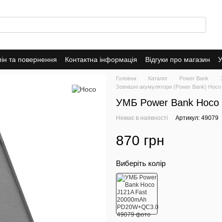
ін та повернення
Контактна інформація
Відгуки про магазин
У
оферта
Головна
Каталог
Power Bank
Зовнішні акумулятори (Power Bank) Hoco
УМБ Power Bank Hoco
Немає в наявності
Артикул: 49079
870 грн
Виберіть колір