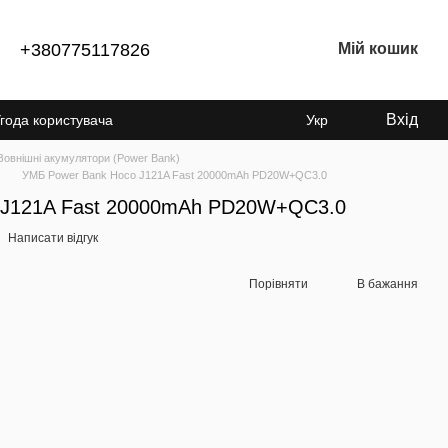
+380775117826
Мій кошик
Вхід
года користувача
Укр
Зовнішні акумулятори (Power Bank)
УМБ Power Bank Hoco J121A Fast 20000mAh PD20W+QC3.0
 J121A Fast 20000mAh PD20W+QC3.0
Написати відгук
Порівняти
В бажання