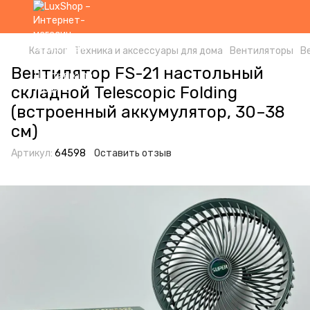
Каталог
Техника и аксессуары для дома
Вентиляторы
В
Вентилятор FS-21 настольный
складной Telescopic Folding
(встроенный аккумулятор, 30–38
см)
Артикул:
64598
Оставить отзыв