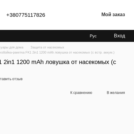
+380775117826
Мой заказ
Вход
Рус
суары для дома
Защита от насекомых
обойка-ракетка FK1 2in1 1200 mAh ловушка от насекомых (с встр. аккум.)
1 2in1 1200 mAh ловушка от насекомых (с
тавить отзыв
К сравнению
В желания