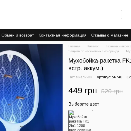
Обмен и возврат
Контактная информация
Отзывы о магазине
ика конфиденциальности
Публичная оферта
Главная
Каталог
Техника и аксес
Защита от насекомых Без бренда
Мух
Мухобойка-ракетка FK
встр. аккум.)
Нет в наличии
Артикул: 56740
Ос
449 грн
520 грн
Выберите цвет