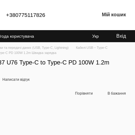
+380775117826
Мій кошик
Вхід
года користувача
Укр
ки та передачі даних (USB, Type-C, Lightning)
Кабелі USB – Type-C
ype-C PD 100W 1.2m Швидка зарядка
7 U76 Type-C to Type-C PD 100W 1.2m
Написати відгук
Порівняти
В бажання