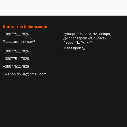
Контактна інформація
+380775117826
вулиця Калинова, 9А, Дніпро,
Дніпропетровська область,
Передзвонити вам?
49000, ТЦ "Млин"
Мапа проїзду
+380775117826
+380775117826
+380775117826
luxshop.dp.ua@gmail.com