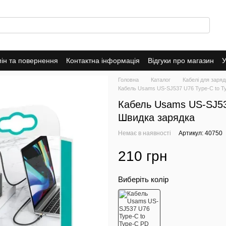
ін та повернення
Контактна інформація
Відгуки про магазин
У
оферта
Головна
Каталог
Кабелі для заряд
Кабель Usams US-SJ537 U76 Type-C to T
Кабель Usams US-SJ53
Швидка зарядка
Немає в наявності
Артикул: 40750
210 грн
Виберіть колір