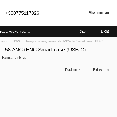
+380775117826
Мій кошик
Вхід
года користувача
Укр
шники
TWS
Бездротові навушники L-58 ANC+ENC Smart case (USB-C)
 L-58 ANC+ENC Smart case (USB-C)
Написати відгук
Порівняти
В бажання