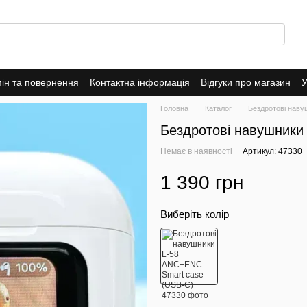
ін та повернення
Контактна інформація
Відгуки про магазин
У
оферта
Головна
Каталог
Бездротові наву
Бездротові навушники
Немає в наявності
Артикул: 47330
1 390 грн
Виберіть колір