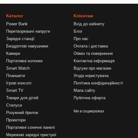
Каталог
Клієнтам
Power Bank
Вхід до кабінету
Перетворювачі напруги
Блог
Зарядні станції
Про нас
Бездротові навушники
Оплата і доставка
Камери
Обмін та повернення
Портативні колонки
Контактна інформація
Smart Watch
Відгуки про магазин
Планшети
Угода користувача
Ігрові консолі
Політика конфіденційності
Smart TV
Мапа сайту
Товари для дітей
Публічна оферта
Стилуси
Ми в соцмережах
Розумний брелок
Проектори
Портативні сонячні панелі
Мережеві зарядні пристрої