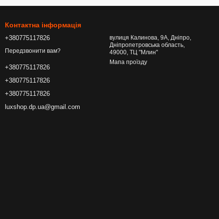
Контактна інформація
+380775117826
вулиця Калинова, 9А, Дніпро,
Дніпропетровська область,
Передзвонити вам?
49000, ТЦ "Млин"
Мапа проїзду
+380775117826
+380775117826
+380775117826
luxshop.dp.ua@gmail.com